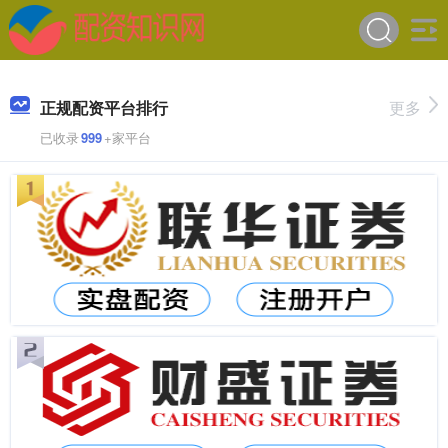
正规配资平台排行
更多
已收录
999
+家平台