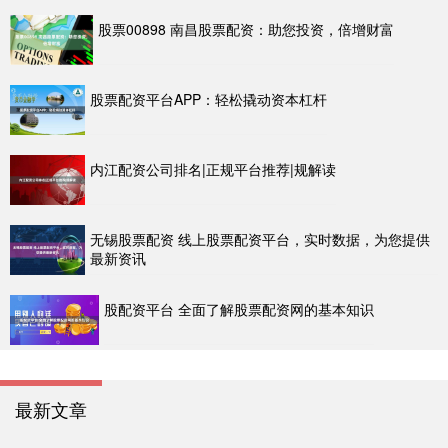
股票00898 南昌股票配资：助您投资，倍增财富
股票配资平台APP：轻松撬动资本杠杆
内江配资公司排名|正规平台推荐|规解读
无锡股票配资 线上股票配资平台，实时数据，为您提供
最新资讯
股配资平台 全面了解股票配资网的基本知识
最新文章