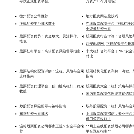
寻找正规配资平台。
万资产+6个月经验）
德州配资公司推荐
地方配资网选股技巧
正规配资平台排名前十
在线股票配资平台_正规杠杆炒
全证券配资公司
股票配资优势：资金放大、灵活操作、门
股票配资行业讨论：合规风险
槛低
西安配资网 | 正规配资平台推
股票杠杆平台：高倍配资风险警示指南
十大杠杆合约平台｜2025安
对比
股票结构化配资详解：流程、风险与合规
股票结构化配资详解：流程、
选择指南
指南
股票配资代理平台，低门槛高杠杆，稳定
股票配资大全：杠杆策略与操
收益
国内期货配资代理渠道优选指
炒股配资风险提示与策略指南
场外股票配资：杠杆风险与合
东营配资公司排名
上海股票配资招商，专业平台
低门槛高收益！
温岭股票配资公司哪家正规？安全平台推
**网上在线配资炒股公司哪家
荐
平台甄别指南**