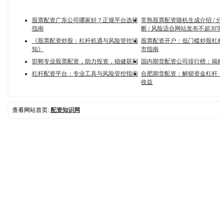
股票配资广东公司哪家好？正规平台选择
常熟股票配资随机生成介绍 / 分
指南
断 / 风险适合网站发布不超3
《股票配资炒股：杠杆机遇与风险管控须
股票配资开户：低门槛炒股杠
知》
市指南
邯郸专业股票配资，助力投资，稳健获利
国内期货配资公司排行榜：揭
杠杆配资平台：专业工具与风险管控指南
合肥期货配资：解锁资金杠杆
收益
查看网站首页:
配资知识网