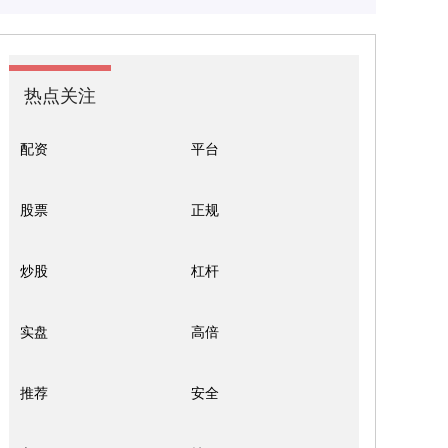
热点关注
配资
平台
股票
正规
炒股
杠杆
实盘
高倍
推荐
安全