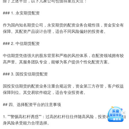
除了上述平台，以下几家公司也值得重点关注：
### 1. 永安期货配资
作为国内知名期货公司，永安期货的配资业务合规性强，资金安全有
保障。其配资产品设计合理，适合不同风险偏好的投资者。
### 2. 中信期货配资
中信期货凭借强大的股东背景和严格的风控体系，在配资领域拥有较
高声誉。其服务团队专业，能够为客户提供个性化配资方案。
### 3. 国投安信期货配资
国投安信期货的配资业务注重合规运营，资金第三方存管，客户权益
保障到位。其交易软件稳定，适合专业投资者。
## 四、选择配资平台的注意事项
1. **警惕高杠杆诱惑**：过高的杠杆往往伴随高风险，投资者应根据自
身风险承受能力合理选择。