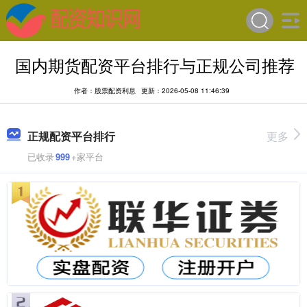
国内期货配资平台排行与正规公司推荐
作者：股票配资利息
更新：2026-05-08 11:46:39
正规配资平台排行
更多
已收录
999
+家平台