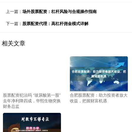
上一篇：
场外股票配资：杠杆风险与合规操作指南
下一篇：
股票配资代理：高杠杆佣金模式详解
相关文章
股票配资犯法吗 “玻尿酸第一股”
合肥股票配资：助力投资者放大
去年净利降四成，华熙生物突换
收益，把握财富机遇
财务总监