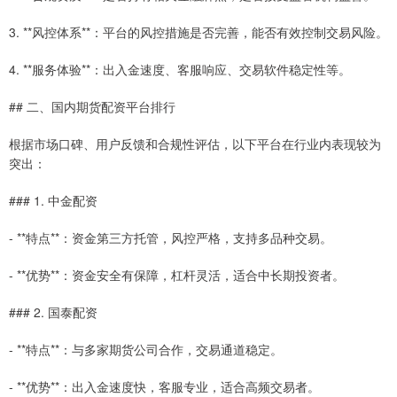
3. **风控体系**：平台的风控措施是否完善，能否有效控制交易风险。
4. **服务体验**：出入金速度、客服响应、交易软件稳定性等。
## 二、国内期货配资平台排行
根据市场口碑、用户反馈和合规性评估，以下平台在行业内表现较为
突出：
### 1. 中金配资
- **特点**：资金第三方托管，风控严格，支持多品种交易。
- **优势**：资金安全有保障，杠杆灵活，适合中长期投资者。
### 2. 国泰配资
- **特点**：与多家期货公司合作，交易通道稳定。
- **优势**：出入金速度快，客服专业，适合高频交易者。