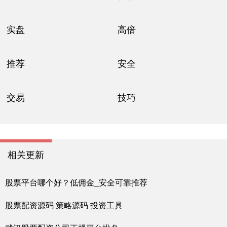
实盘
高倍
推荐
安全
交易
技巧
相关更新
股票平台哪个好？低佣金_安全可靠推荐
股票配资源码 策略源码 投资工具