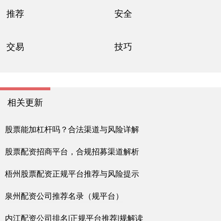
推荐
安全
交易
技巧
相关更新
股票能加杠杆吗？合法渠道与风险详解
股票配资招商平台，合规招募渠道解析
梧州股票配资正规平台推荐与风险提示
泉州配资公司推荐名录（规平台）
内江配资公司排名|正规平台推荐|规解读