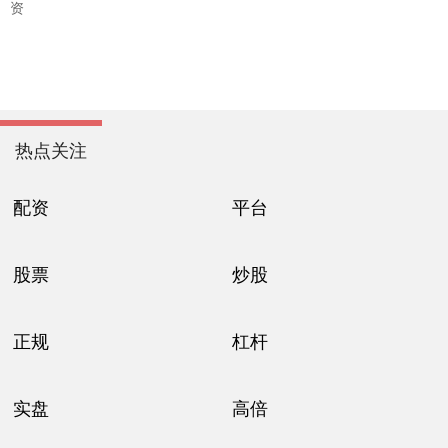
资
热点关注
配资
平台
股票
炒股
正规
杠杆
实盘
高倍