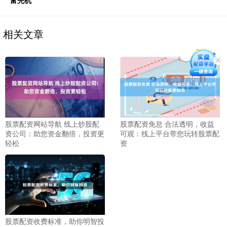
富先机
相关文章
股票配资网站导航 线上炒股配
股票配资免息 合法透明，收益
资公司：助您资金翻倍，投资更
可观：线上平台带您玩转股票配
轻松
资
股票配资收费标准，助你明智投