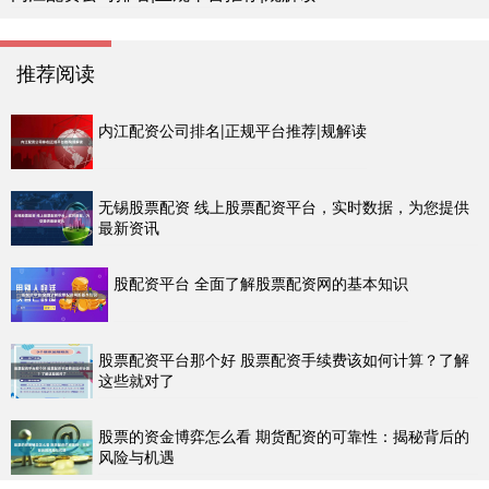
推荐阅读
内江配资公司排名|正规平台推荐|规解读
无锡股票配资 线上股票配资平台，实时数据，为您提供
最新资讯
股配资平台 全面了解股票配资网的基本知识
股票配资平台那个好 股票配资手续费该如何计算？了解
这些就对了
股票的资金博弈怎么看 期货配资的可靠性：揭秘背后的
风险与机遇