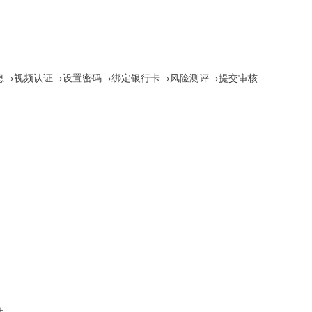
信息→视频认证→设置密码→绑定银行卡→风险测评→提交审核
性