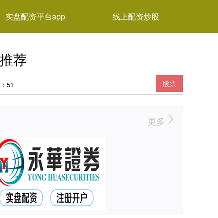
实盘配资平台app
线上配资炒股
威推荐
股票
：51
更多