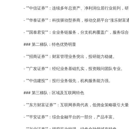
- **中信证券**：连续多年总资产、净利润位居行业前列
- **华泰证券**：科技驱动型券商，移动交易平台“涨乐财富
- **国泰君安**：全业务链服务，分支机构覆盖广，服务综
### 第二梯队：特色优势明显
- **招商证券**：财富管理业务突出，投研能力稳健。
- **广发证券**：经纪业务基础扎实，投资顾问团队专业。
- **中信建投**：投行业务领先，机构服务能力强。
### 第三梯队：区域及互联网特色
- **东方财富证券**：互联网券商代表，低佣金策略吸引大
- **平安证券**：综合金融平台的一部分，产品丰富。
- **兴业证券**：研究实力较强，绿色金融领域有特色。