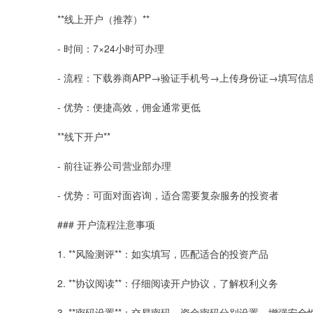
**线上开户（推荐）**
- 时间：7×24小时可办理
- 流程：下载券商APP→验证手机号→上传身份证→填写
- 优势：便捷高效，佣金通常更低
**线下开户**
- 前往证券公司营业部办理
- 优势：可面对面咨询，适合需要复杂服务的投资者
### 开户流程注意事项
1. **风险测评**：如实填写，匹配适合的投资产品
2. **协议阅读**：仔细阅读开户协议，了解权利义务
3. **密码设置**：交易密码、资金密码分别设置，增强安全