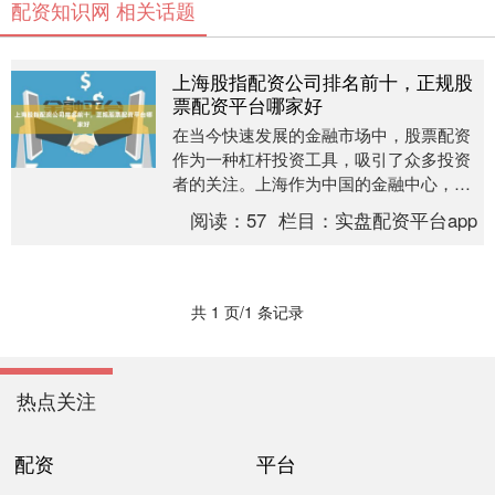
配资知识网 相关话题
上海股指配资公司排名前十，正规股
票配资平台哪家好
在当今快速发展的金融市场中，股票配资
作为一种杠杆投资工具，吸引了众多投资
者的关注。上海作为中国的金融中心，汇
聚了众多配资公司。然而，面对市场上琳
阅读：
57
栏目：
实盘配资平台app
琅满目的配资平台....
共 1 页/1 条记录
热点关注
配资
平台