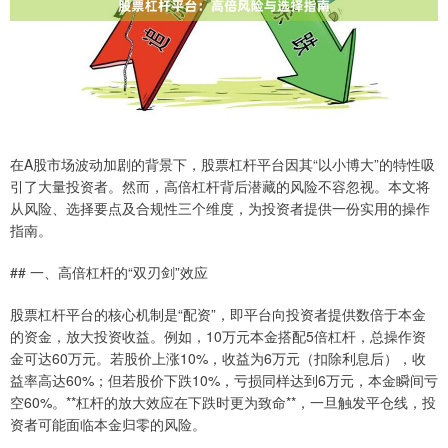
在A股市场波动加剧的背景下，股票杠杆平台因其“以小博大”的特性吸
引了大量投资者。然而，高倍杠杆背后潜藏的风险不容忽视。本文将
从风险、选择要点及合规性三个维度，为投资者提供一份实用的操作
指南。
## 一、高倍杠杆的“双刃剑”效应
股票杠杆平台的核心机制是“配资”，即平台向投资者提供数倍于本金
的资金，放大投资收益。例如，10万元本金搭配5倍杠杆，总操作资
金可达60万元。若股价上涨10%，收益为6万元（扣除利息后），收
益率高达60%；但若股价下跌10%，亏损同样达到6万元，本金瞬间亏
空60%。**杠杆的放大效应在下跌时更为致命**，一旦触发平仓线，投
资者可能面临本金归零的风险。