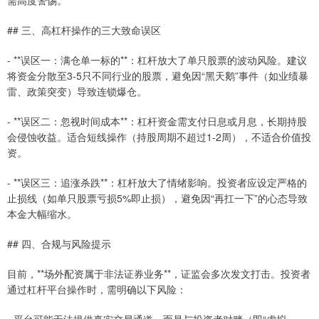
需高度警惕。
## 三、高杠杆操作的三大致命误区
- **误区一：满仓单一标的**：杠杆放大了单只股票的波动风险。建议
将资金分散至3-5只不同行业的股票，避免因“黑天鹅”事件（如业绩暴
雷、政策突变）导致连锁爆仓。
- **误区二：忽视时间成本**：杠杆资金需支付日息或月息，长期持股
会侵蚀收益。适合短线操作（持股周期不超过1-2周），不适合价值投
资。
- **误区三：追涨杀跌**：杠杆放大了情绪影响。投资者应设定严格的
止损线（如单只股票亏损5%即止损），避免因“再扛一下”的心态导致
本金大幅缩水。
## 四、合规与风险提示
目前，**场外配资属于非法证券业务**，证监会多次发文打击。投资者
通过杠杆平台操作时，需明确以下风险：